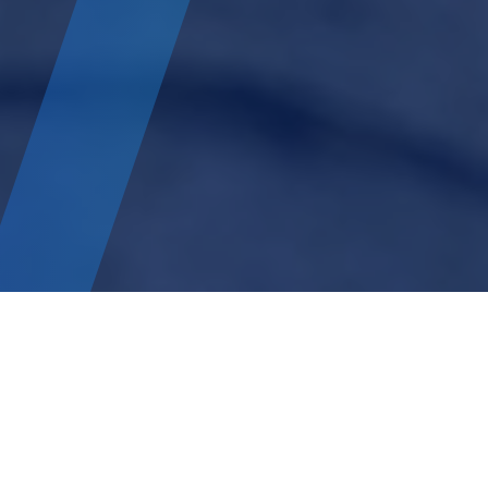
Unser Unternehmen in Ecuador, Plantabal S.A., bildet seit
mehr als 85 Jahren die Speerspitze des
Balsaholzgeschäfts. 3A Composites betreibt den grössten
Forstbetrieb in Ecuador mit jährlich mehreren tausend