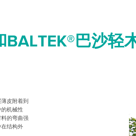
和BALTEK®巴沙轻
层薄皮附着到
中的机械性
材料的弯曲强
中在结构外